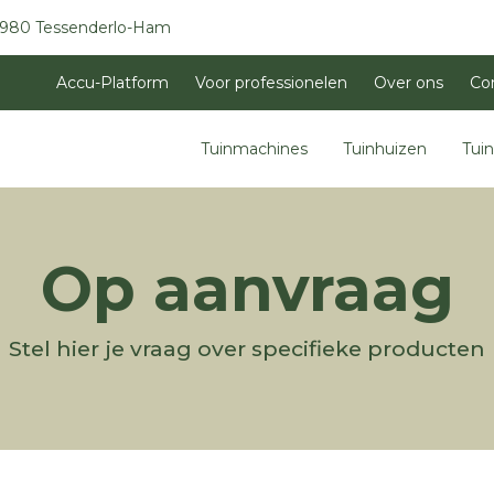
3980 Tessenderlo-Ham
Accu-Platform
Voor professionelen
Over ons
Co
Tuinmachines
Tuinhuizen
Tui
Op aanvraag
Stel hier je vraag over specifieke producten