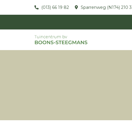
(013) 66 19 82
Sparrenweg (N174) 210 