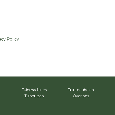
acy Policy
Tuinmachines
Tuinmeubelen
Tuinhuizen
Over ons