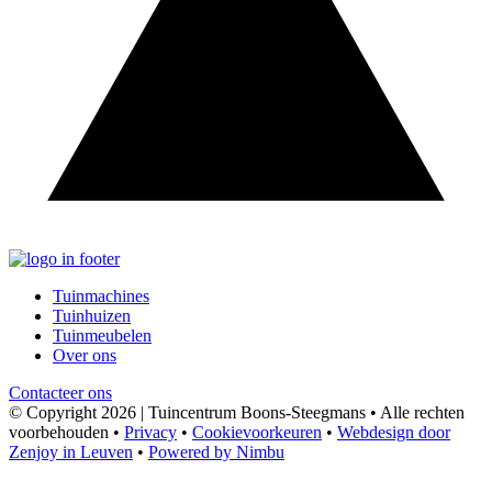
Tuinmachines
Tuinhuizen
Tuinmeubelen
Over ons
Contacteer ons
© Copyright 2026 | Tuincentrum Boons-Steegmans • Alle rechten
voorbehouden •
Privacy
•
Cookievoorkeuren
•
Webdesign door
Zenjoy in Leuven
•
Powered by Nimbu