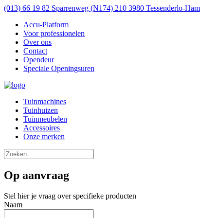
(013) 66 19 82
Sparrenweg (N174) 210 3980 Tessenderlo-Ham
Accu-Platform
Voor professionelen
Over ons
Contact
Opendeur
Speciale Openingsuren
Tuinmachines
Tuinhuizen
Tuinmeubelen
Accessoires
Onze merken
Op aanvraag
Stel hier je vraag over specifieke producten
Naam