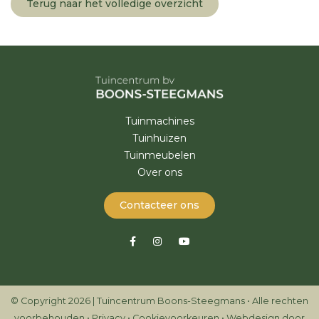
Terug naar het volledige overzicht
Tuinmachines
Tuinhuizen
Tuinmeubelen
Over ons
Contacteer ons
© Copyright 2026 | Tuincentrum Boons-Steegmans • Alle rechten
voorbehouden •
Privacy
•
Cookievoorkeuren
•
Webdesign door