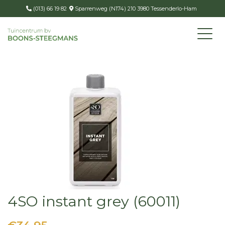
(013) 66 19 82
Sparrenweg (N174) 210 3980 Tessenderlo-Ham
4SO instant grey (60011)