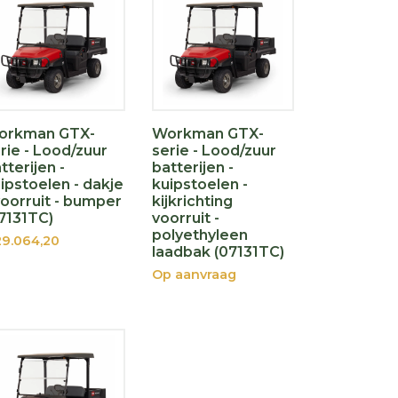
orkman GTX-
Workman GTX-
rie - Lood/zuur
serie - Lood/zuur
tterijen -
batterijen -
ipstoelen - dakje
kuipstoelen -
voorruit - bumper
kijkrichting
7131TC)
voorruit -
polyethyleen
9.064,20
laadbak (07131TC)
Op aanvraag