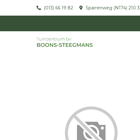
(013) 66 19 82
Sparrenweg (N174) 210 