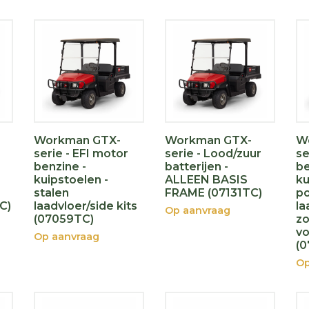
Workman GTX-
Workman GTX-
W
serie - EFI motor
serie - Lood/zuur
se
benzine -
batterijen -
be
kuipstoelen -
ALLEEN BASIS
ku
stalen
FRAME (07131TC)
po
C)
laadvloer/side kits
la
Op aanvraag
(07059TC)
zo
vo
Op aanvraag
(
Op