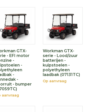
orkman GTX-
Workman GTX-
rie - EFI motor
serie - Lood/zuur
nzine -
batterijen -
ipstoelen -
kuipstoelen -
lyethyleen
polyethyleen
adbak -
laadbak (07131TC)
nnedak -
Op aanvraag
orruit - bumper
07059TC)
 aanvraag