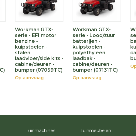
Workman GTX-
Workman GTX-
W
serie - EFI motor
serie - Lood/zuur
se
benzine -
batterijen -
ba
kuipstoelen -
kuipstoelen -
ku
stalen
polyethyleen
ca
laadvloer/side kits -
laadbak -
bu
cabine/deuren -
cabine/deuren -
Op
C)
bumper (07059TC)
bumper (07131TC)
Op aanvraag
Op aanvraag
Tuinmachines
Tuinmeubelen