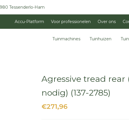
3980 Tessenderlo-Ham
Accu-Platform
Voor professionelen
Over ons
Co
Tuinmachines
Tuinhuizen
Tui
Agressive tread rear (
nodig) (137-2785)
€271,96