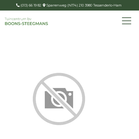
(013) 66 19 82
Sparrenweg (N174) 210 3980 Tessenderlo-Ham