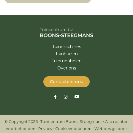
Tuinmachines
Tuinhuizen
Tuinmeubelen
Over ons
Contacteer ons
© Copyright 2026 | Tuincentrum Boons-Steegmans • Alle rechten
voorbehouden •
Privacy
•
Cookievoorkeuren
•
Webdesign door