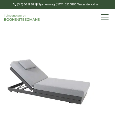
(013) 66 19 82
Sparrenweg (N174) 210 3980 Tessenderlo-Ham