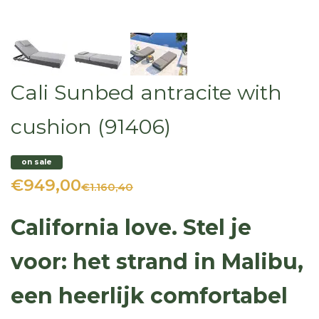
Cali Sunbed antracite with
cushion (91406)
on sale
€949,00
€1.160,40
California love. Stel je
voor: het strand in Malibu,
een heerlijk comfortabel