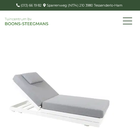
(013) 66 19 82
Sparrenweg (N174) 210 3980 Tessenderlo-Ham