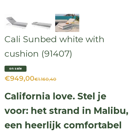
Cali Sunbed white with
cushion (91407)
on sale
€949,00
€1.160,40
California love. Stel je
voor: het strand in Malibu,
een heerlijk comfortabel