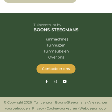
Tuinmachines
Tuinhuizen
Tuinmeubelen
Over ons
Contacteer ons
© Copyright 2026 | Tuincentrum Boons-Steegmans • Alle rechten
voorbehouden •
Privacy
•
Cookievoorkeuren
•
Webdesign door