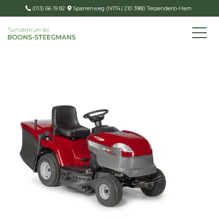
(013) 66 19 82
Sparrenweg (N174) 210 3980 Tessenderlo-Ham