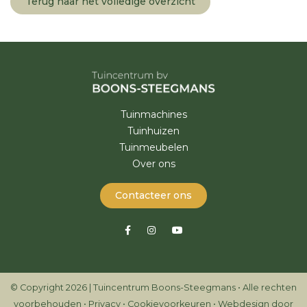
Terug naar het volledige overzicht
Tuinmachines
Tuinhuizen
Tuinmeubelen
Over ons
Contacteer ons
© Copyright 2026 | Tuincentrum Boons-Steegmans • Alle rechten
voorbehouden •
Privacy
•
Cookievoorkeuren
•
Webdesign door