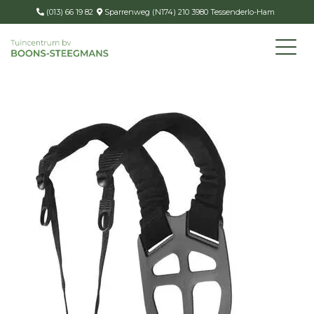
(013) 66 19 82
Sparrenweg (N174) 210 3980 Tessenderlo-Ham