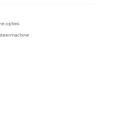
ne opties
cuteermachine