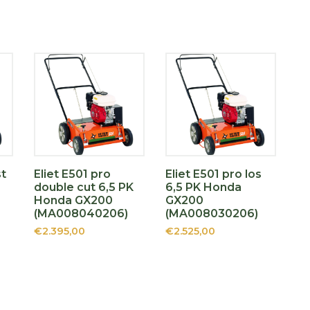
st
Eliet E501 pro
Eliet E501 pro los
double cut 6,5 PK
6,5 PK Honda
Honda GX200
GX200
(MA008040206)
(MA008030206)
€2.395,00
€2.525,00