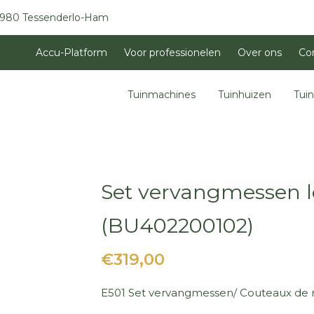
3980 Tessenderlo-Ham
Accu-Platform
Voor professionelen
Over ons
Co
Tuinmachines
Tuinhuizen
Tui
Set vervangmessen los
(BU402200102)
€319,00
E501 Set vervangmessen/ Couteaux de re