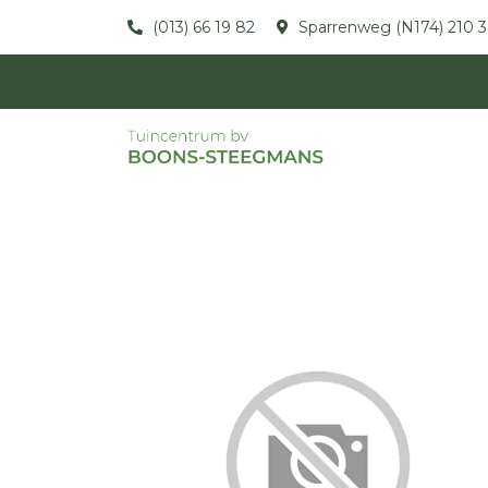
(013) 66 19 82
Sparrenweg (N174) 210 