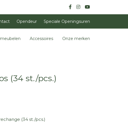
ntact
Opendeur
Speciale Openingsuren
nmeubelen
Accessoires
Onze merken
 (34 st./pcs.)
change (34 st./pcs.)