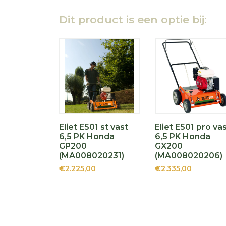
Dit product is een optie bij:
Eliet E501 st vast
Eliet E501 pro va
6,5 PK Honda
6,5 PK Honda
GP200
GX200
(MA008020231)
(MA008020206)
€2.225,00
€2.335,00