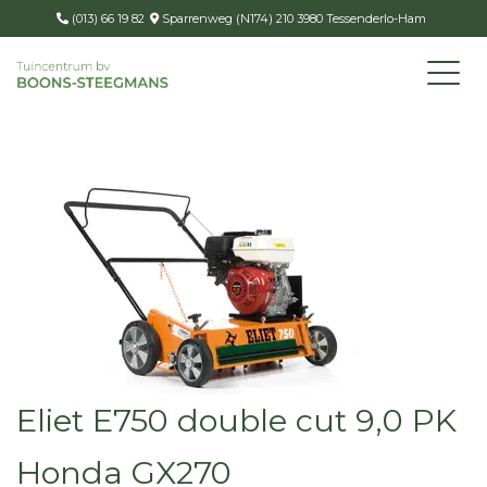
(013) 66 19 82
Sparrenweg (N174) 210 3980 Tessenderlo-Ham
Eliet E750 double cut 9,0 PK
Honda GX270