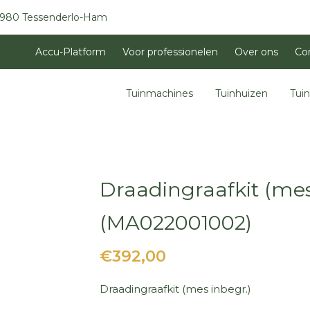
3980 Tessenderlo-Ham
Accu-Platform
Voor professionelen
Over ons
Co
Tuinmachines
Tuinhuizen
Tui
Draadingraafkit (mes
(MA022001002)
€392,00
Draadingraafkit (mes inbegr.)