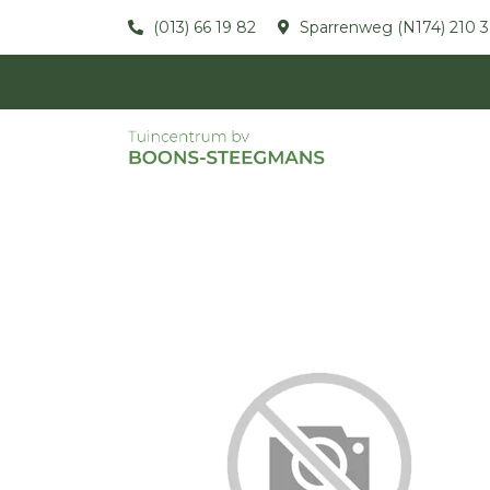
(013) 66 19 82
Sparrenweg (N174) 210 