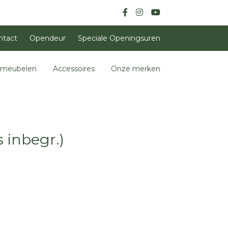
ntact
Opendeur
Speciale Openingsuren
nmeubelen
Accessoires
Onze merken
 inbegr.)