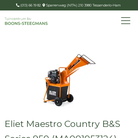
(013) 66 19 82
Sparrenweg (N174) 210 3980 Tessenderlo-Ham
Eliet Maestro Country B&S