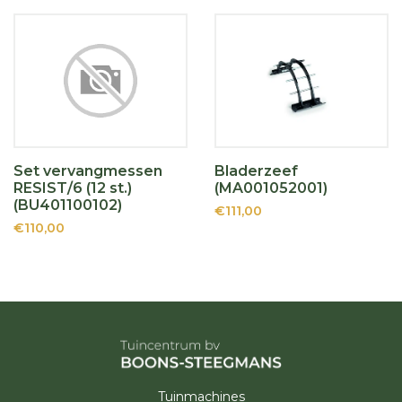
Set vervangmessen
Bladerzeef
RESIST/6 (12 st.)
(MA001052001)
(BU401100102)
€111,00
€110,00
Tuinmachines