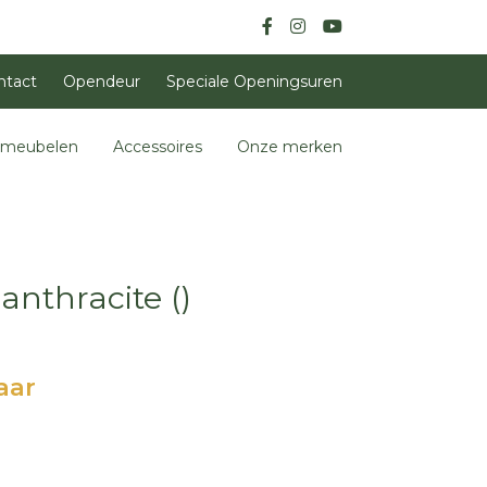
ntact
Opendeur
Speciale Openingsuren
nmeubelen
Accessoires
Onze merken
anthracite ()
aar