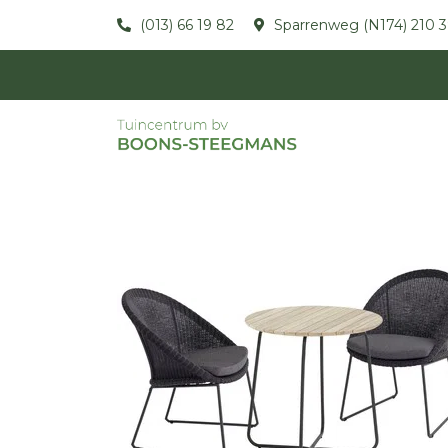
(013) 66 19 82
Sparrenweg (N174) 210 