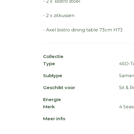
- 2 x Bistro stoel
- 2 x zitkussen
- Axel bistro dining table 73cm H73
Collectie
Type
4SO-T
Subtype
Samen
Geschikt voor
Sit & R
Energie
Merk
4 Sea
Meer info