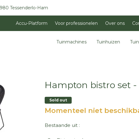
3980 Tessenderlo-Ham
Accu-Platform
Voor professionelen
Over ons
Co
Tuinmachines
Tuinhuizen
Tui
Hampton bistro set - 
Sold out
Momenteel niet beschikb
Bestaande uit :