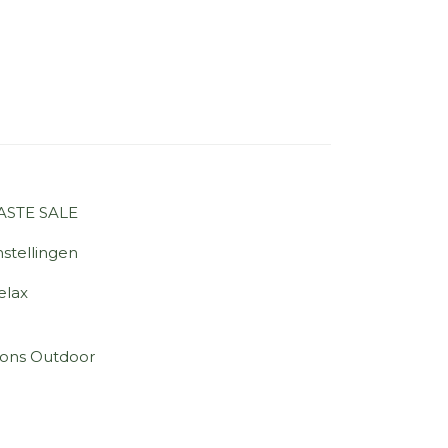
ASTE SALE
stellingen
elax
sons Outdoor