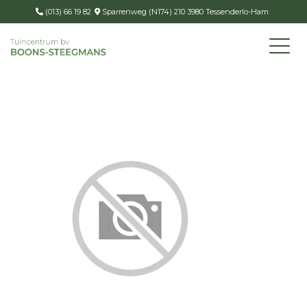
(013) 66 19 82
Sparrenweg (N174) 210 3980 Tessenderlo-Ham