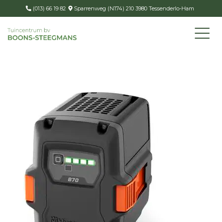
(013) 66 19 82
Sparrenweg (N174) 210 3980 Tessenderlo-Ham