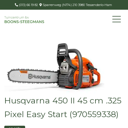
(013) 66 19 82
Sparrenweg (N174) 210 3980 Tessenderlo-Ham
Husqvarna 450 II 45 cm .325
Pixel Easy Start (970559338)