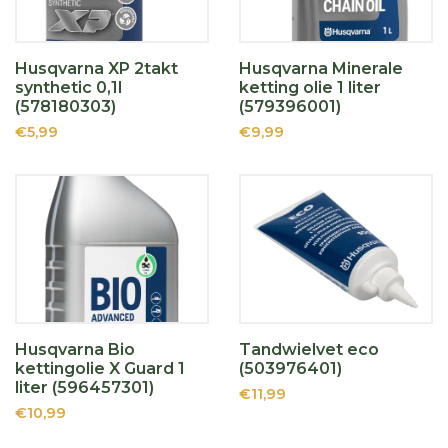
Husqvarna XP 2takt
Husqvarna Minerale
synthetic 0,1l
ketting olie 1 liter
(578180303)
(579396001)
€5,99
€9,99
Husqvarna Bio
Tandwielvet eco
kettingolie X Guard 1
(503976401)
liter (596457301)
€11,99
€10,99