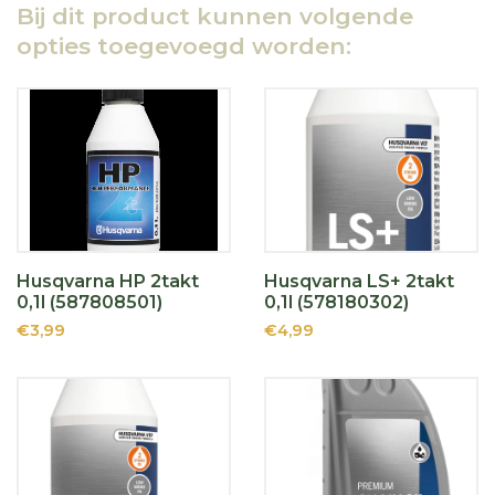
Bij dit product kunnen volgende
opties toegevoegd worden:
Husqvarna HP 2takt
Husqvarna LS+ 2takt
0,1l (587808501)
0,1l (578180302)
€3,99
€4,99