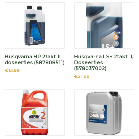
Husqvarna HP 2takt 1l
Husqvarna LS+ 2takt 1l,
doseerfles (587808511)
Doseerfles
(578037002)
€15,99
€21,99