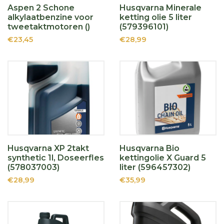
Aspen 2 Schone
Husqvarna Minerale
alkylaatbenzine voor
ketting olie 5 liter
tweetaktmotoren ()
(579396101)
€23,45
€28,99
Husqvarna XP 2takt
Husqvarna Bio
synthetic 1l, Doseerfles
kettingolie X Guard 5
(578037003)
liter (596457302)
€28,99
€35,99