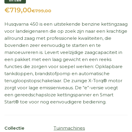
on sale
€719,00
€799,00
Husqvarna 450 is een uitstekende benzine kettingzaag
voor landeigenaren die op zoek zijn naar een krachtige
allround zaag met professionele kwaliteiten, die
bovendien zeer eenvoudig te starten en te
manoeuvreren is. Levert veelzijdige zaagcapaciteit in
een pakket met een laag gewicht en een reeks
functies die zorgen voor soepel werken: Opklapbare
tankdoppen, brandstofpomp en automatische
terugloopstopschakelaar. De zuinige X-Torq® motor
zorgt voor lage emissieniveaus. De “e”-versie voegt
een gereedschapsloze kettingspanner en Smart
Start® toe voor nog eenvoudigere bediening.
Collectie
Tuinmachines