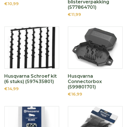
blisterverpakking
€10,99
(577864701)
€11,99
Husqvarna Schroef kit
Husqvarna
(6 stuks) (597435801)
Connectorbox
(599801701)
€14,99
€16,99