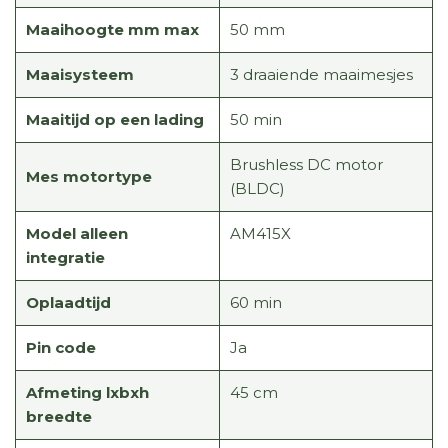
Maaihoogte mm max
50 mm
Maaisysteem
3 draaiende maaimesjes
Maaitijd op een lading
50 min
Brushless DC motor
Mes motortype
(BLDC)
Model alleen
AM415X
integratie
Oplaadtijd
60 min
Pin code
Ja
Afmeting lxbxh
45 cm
breedte