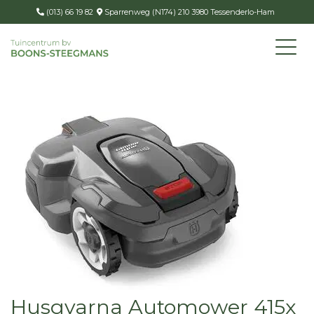
(013) 66 19 82
Sparrenweg (N174) 210 3980 Tessenderlo-Ham
Husqvarna Automower 415x