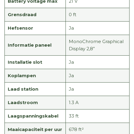
Battery voltage max
21 V
Grensdraad
0 ft
Hefsensor
Ja
MonoChrome Graphical
Informatie paneel
Display 2,8”
Installatie slot
Ja
Koplampen
Ja
Laad station
Ja
Laadstroom
1.3 A
Laagspanningskabel
33 ft
Maaicapaciteit per uur
678 ft²