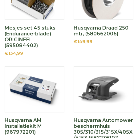
Mesjes set 45 stuks
Husqvarna Draad 250
(Endurance-blade)
mtr, (580662006)
ORIGINEEL
€149,99
(595084402)
€134,99
Husqvarna AM
Husqvarna Automower
Installatiekit M
beschermhuis
(967972201)
305/310/315/315X/405X
/415X (587236101)