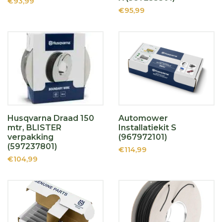
€93,99
€95,99
Husqvarna Draad 150
Automower
mtr, BLISTER
Installatiekit S
verpakking
(967972101)
(597237801)
€114,99
€104,99