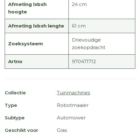
Afmeting lxbxh
24 cm
hoogte
Afmeting lxbxh lengte
61 cm
Drievoudige
Zoeksysteem
zoekopdracht
Artno
970471712
Collectie
Tuinmachines
Type
Robotmaaier
Subtype
Automower
Geschikt voor
Gras