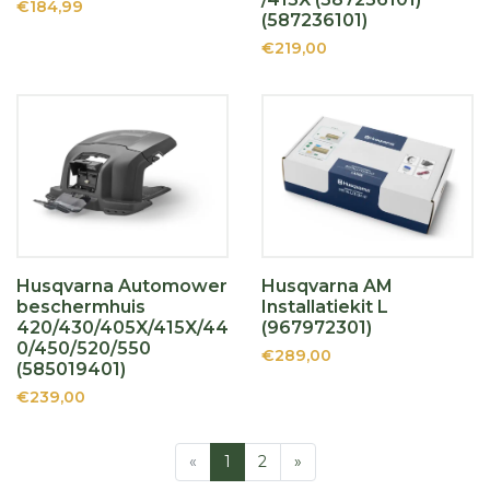
€184,99
(587236101)
€219,00
Husqvarna Automower
Husqvarna AM
beschermhuis
Installatiekit L
420/430/405X/415X/44
(967972301)
0/450/520/550
€289,00
(585019401)
€239,00
«
1
2
»