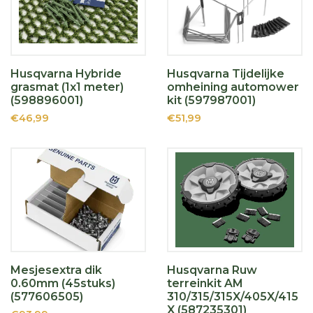
Husqvarna Hybride
Husqvarna Tijdelijke
grasmat (1x1 meter)
omheining automower
(598896001)
kit (597987001)
€46,99
€51,99
Mesjesextra dik
Husqvarna Ruw
0.60mm (45stuks)
terreinkit AM
(577606505)
310/315/315X/405X/415
X (587235301)