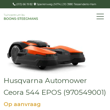
(013) 66 19 82
Sparrenweg (N174) 210 3980 Tessenderlo-Ham
Husqvarna Automower
Ceora 544 EPOS (970549001)
Op aanvraag