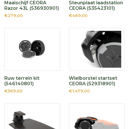
Maaischijf CEORA
Steunplaat laadstation
Razor 43L (536930901)
CEORA (535423101)
€279,00
€469,00
Ruw terrein kit
Wielborstel startset
(546140801)
CEORA (529318901)
€569,00
€1.479,00