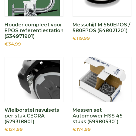
Houder compleet voor
Messchijf M 560EPOS /
EPOS referentiestation
580EPOS (548021201)
(534971901)
€119,99
€34,99
Wielborstel navulsets
Messen set
per stuk CEORA
Automower HSS 45
(529318801)
stuks (599805301)
€124,99
€174,99