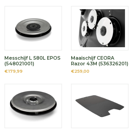
Messchijf L 580L EPOS
Maaischijf CEORA
(548021001)
Razor 43M (536326201)
€179,99
€259,00