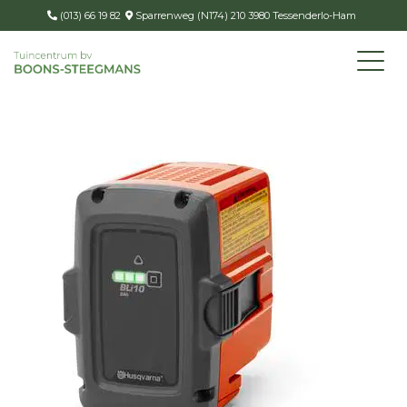
(013) 66 19 82
Sparrenweg (N174) 210 3980 Tessenderlo-Ham