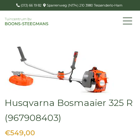
(013) 66 19 82
Sparrenweg (N174) 210 3980 Tessenderlo-Ham
Husqvarna Bosmaaier 325 R
(967908403)
€549,00