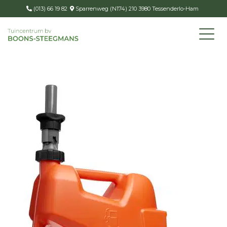
(013) 66 19 82
Sparrenweg (N174) 210 3980 Tessenderlo-Ham