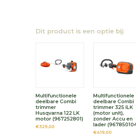
Dit product is een optie bij:
Multifunctionele
Multifunctionele
deelbare Combi
deelbare Combi
trimmer
trimmer 325 iLK
Husqvarna 122 LK
(motor unit),
motor (967252801)
zonder Accu en
lader (96785010
€329,00
€419,00