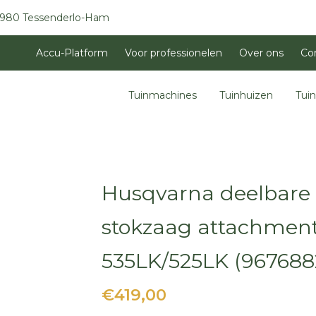
3980 Tessenderlo-Ham
Accu-Platform
Voor professionelen
Over ons
Co
Tuinmachines
Tuinhuizen
Tui
Husqvarna deelbare
stokzaag attachment, 
535LK/525LK (967688
€419,00