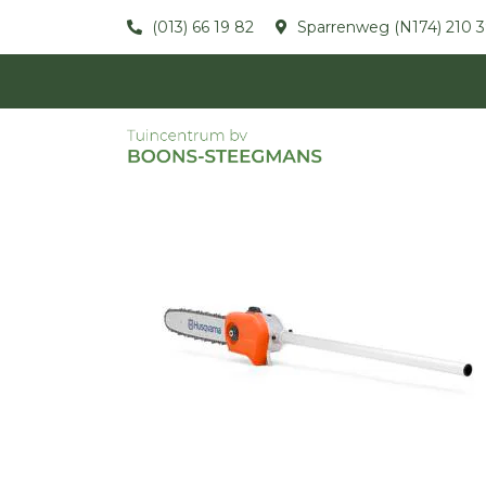
(013) 66 19 82
Sparrenweg (N174) 210 