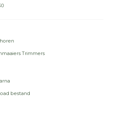
30
horen
nmaaiers Trimmers
arna
oad bestand