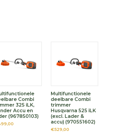
ltifunctionele
Multifunctionele
eelbare Combi
deelbare Combi
immer 325 iLK,
trimmer
nder Accu en
Husqvarna 525 iLK
der (967850103)
(excl. Lader &
accu) (970551602)
99,00
€529,00