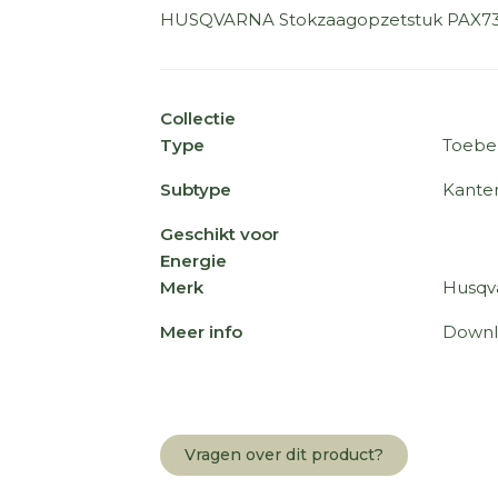
HUSQVARNA Stokzaagopzetstuk PAX7
Collectie
Type
Toebe
Subtype
Kante
Geschikt voor
Energie
Merk
Husqv
Meer info
Downl
Vragen over dit product?