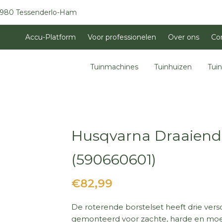
3980 Tessenderlo-Ham
Accu-Platform
Voor professionelen
Over ons
Co
Tuinmachines
Tuinhuizen
Tui
Husqvarna Draaiende 
(590660601)
€82,99
De roterende borstelset heeft drie ver
gemonteerd voor zachte, harde en moei