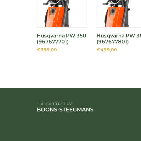
Husqvarna PW 350
Husqvarna PW 3
(967677701)
(967677801)
€399,00
€499,00