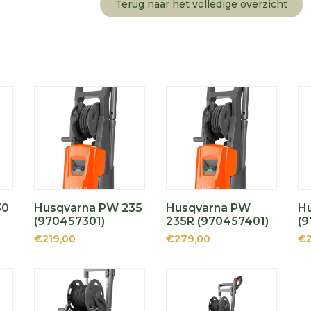
Terug naar het volledige overzicht
30
Husqvarna PW 235
Husqvarna PW
H
(970457301)
235R (970457401)
(9
€219,00
€279,00
€2