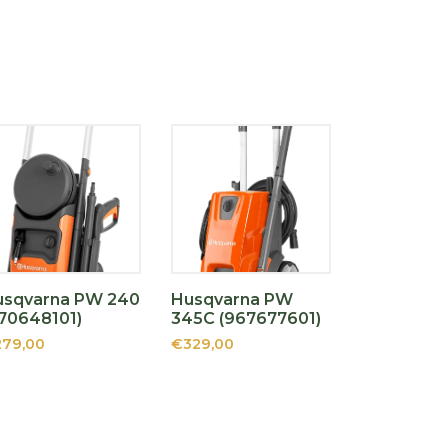
usqvarna PW 240
Husqvarna PW
70648101)
345C (967677601)
79,00
€329,00