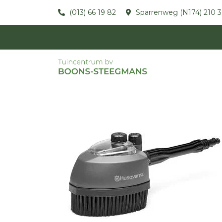
(013) 66 19 82
Sparrenweg (N174) 210 