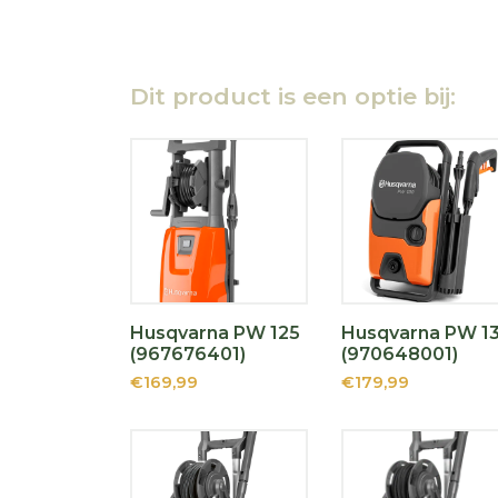
Dit product is een optie bij:
Husqvarna PW 125
Husqvarna PW 1
(967676401)
(970648001)
€169,99
€179,99