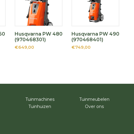
60
Husqvarna PW 480
Husqvarna PW 490
(970468301)
(970468401)
€649,00
€749,00
Tuinmachines
Tuinmeubelen
Tuinhuizen
Over ons