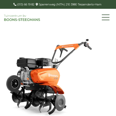
(013) 66 19 82
Sparrenweg (N174) 210 3980 Tessenderlo-Ham