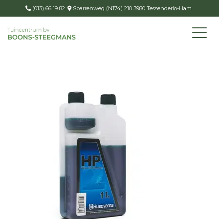
(013) 66 19 82
Sparrenweg (N174) 210 3980 Tessenderlo-Ham