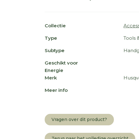
Collectie
Access
Type
Tools 
Subtype
Handg
Geschikt voor
Energie
Merk
Husqv
Meer info
Vragen over dit product?
Terug naar het volledige overzicht