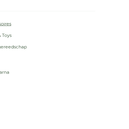
oires
& Toys
ereedschap
arna