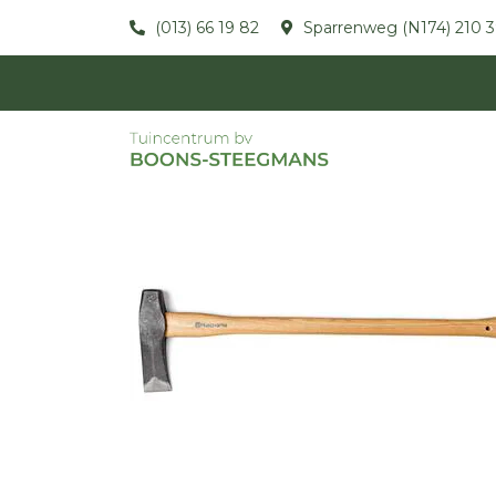
(013) 66 19 82
Sparrenweg (N174) 210 