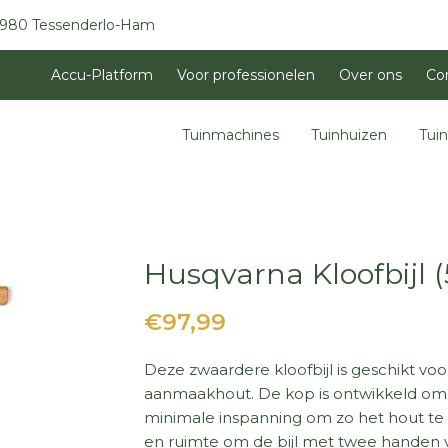
3980 Tessenderlo-Ham
Accu-Platform
Voor professionelen
Over ons
Co
Tuinmachines
Tuinhuizen
Tui
Husqvarna Kloofbijl 
€97,99
Deze zwaardere kloofbijl is geschikt vo
aanmaakhout. De kop is ontwikkeld om 
minimale inspanning om zo het hout te k
en ruimte om de bijl met twee handen va