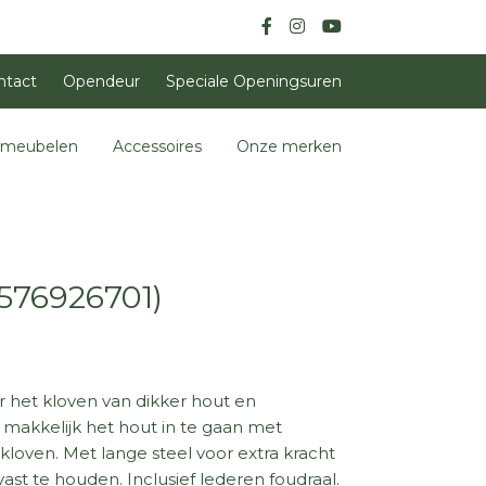
ntact
Opendeur
Speciale Openingsuren
nmeubelen
Accessoires
Onze merken
(576926701)
or het kloven van dikker hout en
makkelijk het hout in te gaan met
loven. Met lange steel voor extra kracht
st te houden. Inclusief lederen foudraal.