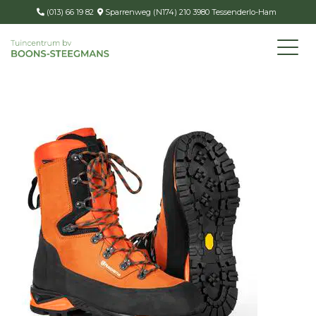
(013) 66 19 82
Sparrenweg (N174) 210 3980 Tessenderlo-Ham