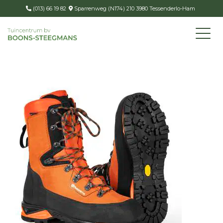
(013) 66 19 82
Sparrenweg (N174) 210 3980 Tessenderlo-Ham