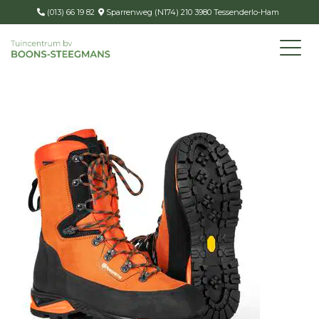
(013) 66 19 82
Sparrenweg (N174) 210 3980 Tessenderlo-Ham