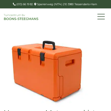
(013) 66 19 82
Sparrenweg (N174) 210 3980 Tessenderlo-Ham