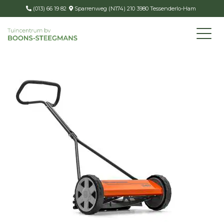
(013) 66 19 82
Sparrenweg (N174) 210 3980 Tessenderlo-Ham