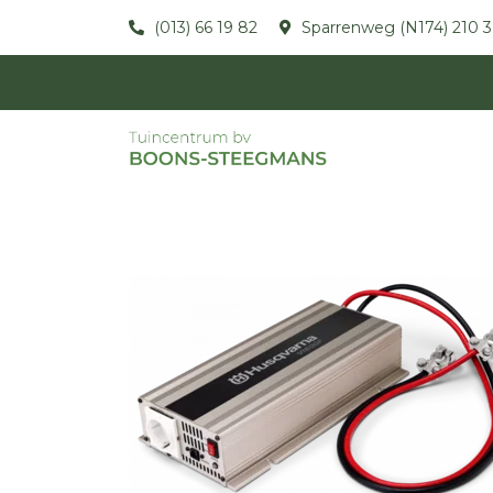
(013) 66 19 82
Sparrenweg (N174) 210 