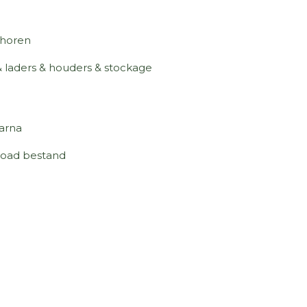
horen
 laders & houders & stockage
arna
oad bestand