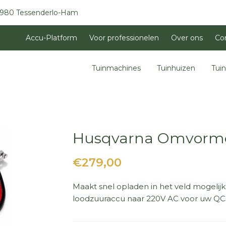
3980 Tessenderlo-Ham
Accu-Platform
Voor professionelen
Over ons
Co
Tuinmachines
Tuinhuizen
Tui
Husqvarna Omvormer
€279,00
Maakt snel opladen in het veld mogelij
loodzuuraccu naar 220V AC voor uw QC5