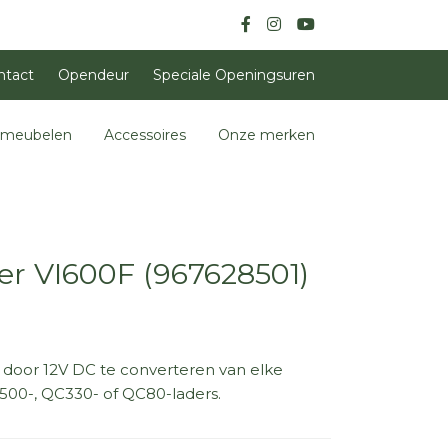
ntact
Opendeur
Speciale Openingsuren
nmeubelen
Accessoires
Onze merken
 VI600F (967628501)
k door 12V DC te converteren van elke
00-, QC330- of QC80-laders.