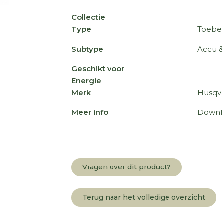
Collectie
Type
Toebe
Subtype
Accu &
Geschikt voor
Energie
Merk
Husqv
Meer info
Downl
Vragen over dit product?
Terug naar het volledige overzicht