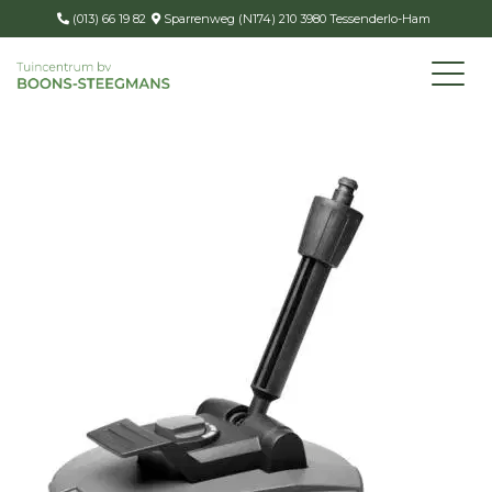
(013) 66 19 82
Sparrenweg (N174) 210 3980 Tessenderlo-Ham