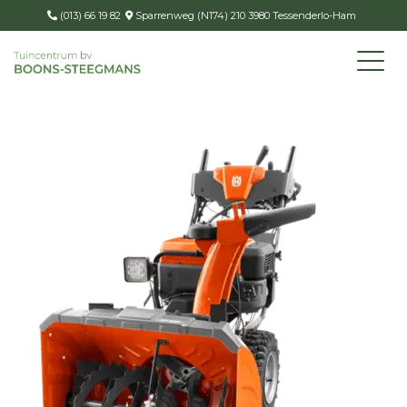
(013) 66 19 82
Sparrenweg (N174) 210 3980 Tessenderlo-Ham