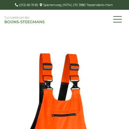
(013) 66 19 82
Sparrenweg (N174) 210 3980 Tessenderlo-Ham