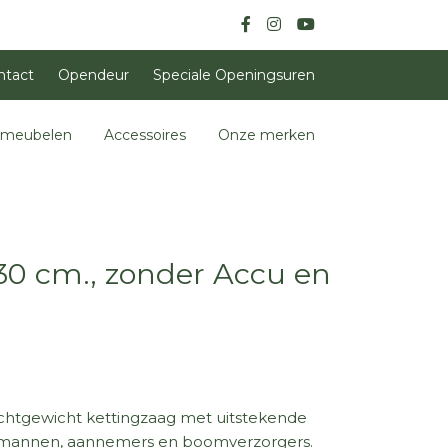
ntact
Opendeur
Speciale Openingsuren
nmeubelen
Accessoires
Onze merken
30 cm., zonder Accu en
lichtgewicht kettingzaag met uitstekende
ermannen, aannemers en boomverzorgers.