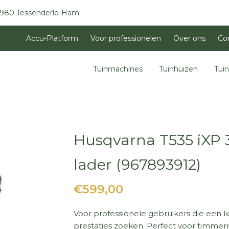
3980 Tessenderlo-Ham
Accu-Platform
Voor professionelen
Over ons
Co
Tuinmachines
Tuinhuizen
Tui
Husqvarna T535 iXP 
lader (967893912)
€599,00
Voor professionele gebruikers die een 
prestaties zoeken. Perfect voor timm