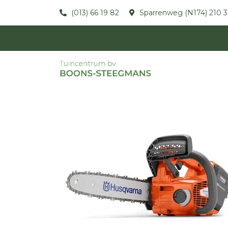
(013) 66 19 82
Sparrenweg (N174) 210 