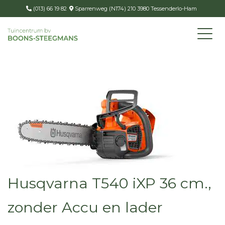
(013) 66 19 82
Sparrenweg (N174) 210 3980 Tessenderlo-Ham
Husqvarna T540 iXP 36 cm.,
zonder Accu en lader