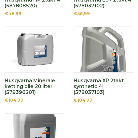
(587808520)
(578037102)
€46,99
€56,99
Husqvarna Minerale
Husqvarna XP 2takt
ketting olie 20 liter
synthetic 4l
(579396201)
(578037103)
€104,99
€104,99