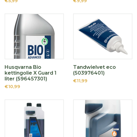
€5,99
€9,99
Husqvarna Bio
Tandwielvet eco
kettingolie X Guard 1
(503976401)
liter (596457301)
€11,99
€10,99