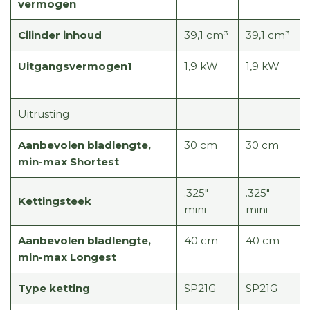
vermogen
Cilinder inhoud
39,1 cm³
39,1 cm³
Uitgangsvermogen1
1,9 kW
1,9 kW
Uitrusting
Aanbevolen bladlengte,
30 cm
30 cm
min-max Shortest
.325"
.325"
Kettingsteek
mini
mini
Aanbevolen bladlengte,
40 cm
40 cm
min-max Longest
Type ketting
SP21G
SP21G