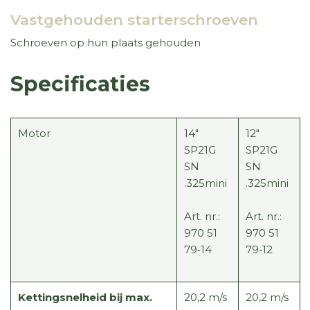
Vastgehouden starterschroeven
Schroeven op hun plaats gehouden
Specificaties
Motor
14"
12"
SP21G
SP21G
SN
SN
.325mini
.325mini
Art. nr.:
Art. nr.:
970 51
970 51
79‑14
79‑12
Kettingsnelheid bij max.
20,2 m/s
20,2 m/s