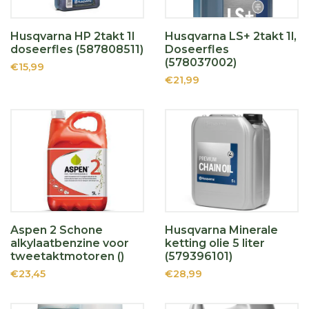
Husqvarna HP 2takt 1l
Husqvarna LS+ 2takt 1l,
doseerfles (587808511)
Doseerfles
(578037002)
€15,99
€21,99
Aspen 2 Schone
Husqvarna Minerale
alkylaatbenzine voor
ketting olie 5 liter
tweetaktmotoren ()
(579396101)
€23,45
€28,99