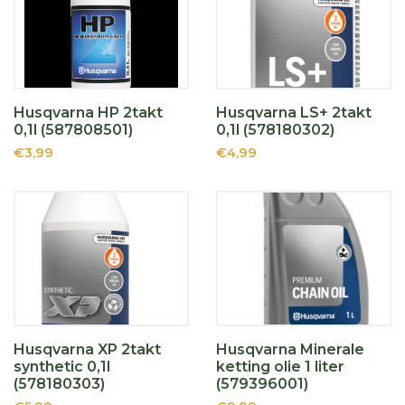
Husqvarna HP 2takt
Husqvarna LS+ 2takt
0,1l (587808501)
0,1l (578180302)
€3,99
€4,99
Husqvarna XP 2takt
Husqvarna Minerale
synthetic 0,1l
ketting olie 1 liter
(578180303)
(579396001)