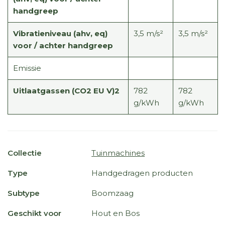
handgreep
Vibratieniveau (ahv, eq)
3,5 m/s²
3,5 m/s²
voor / achter handgreep
Emissie
Uitlaatgassen (CO2 EU V)2
782
782
g/kWh
g/kWh
Collectie
Tuinmachines
Type
Handgedragen producten
Subtype
Boomzaag
Geschikt voor
Hout en Bos