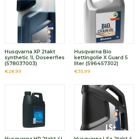
Husqvarna XP 2takt
Husqvarna Bio
synthetic 1l, Doseerfles
kettingolie X Guard 5
(578037003)
liter (596457302)
€28,99
€35,99
Husqvarna HP 2takt 4l
Husqvarna LS+ 2takt 4