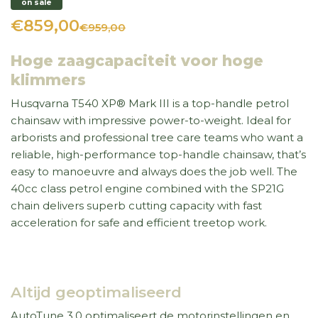
on sale
€859,00
€959,00
Hoge zaagcapaciteit voor hoge
klimmers
Husqvarna T540 XP® Mark III is a top-handle petrol
chainsaw with impressive power-to-weight. Ideal for
arborists and professional tree care teams who want a
reliable, high-performance top-handle chainsaw, that’s
easy to manoeuvre and always does the job well. The
40cc class petrol engine combined with the SP21G
chain delivers superb cutting capacity with fast
acceleration for safe and efficient treetop work.
Altijd geoptimaliseerd
AutoTune 3.0 optimaliseert de motorinstellingen en