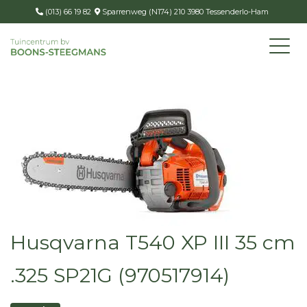
(013) 66 19 82
Sparrenweg (N174) 210 3980 Tessenderlo-Ham
Husqvarna T540 XP III 35 cm
.325 SP21G (970517914)