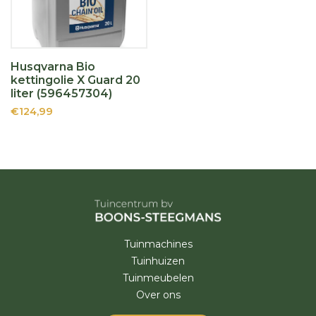
Husqvarna Bio
kettingolie X Guard 20
liter (596457304)
€124,99
Tuinmachines
Tuinhuizen
Tuinmeubelen
Over ons