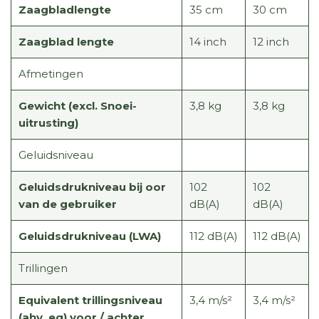
Zaagbladlengte
35 cm
30 cm
Zaagblad lengte
14 inch
12 inch
Afmetingen
Gewicht (excl. Snoei-
3,8 kg
3,8 kg
uitrusting)
Geluidsniveau
Geluidsdrukniveau bij oor
102
102
van de gebruiker
dB(A)
dB(A)
Geluidsdrukniveau (LWA)
112 dB(A)
112 dB(A)
Trillingen
Equivalent trillingsniveau
3,4 m/s²
3,4 m/s²
(ahv, eq) voor / achter