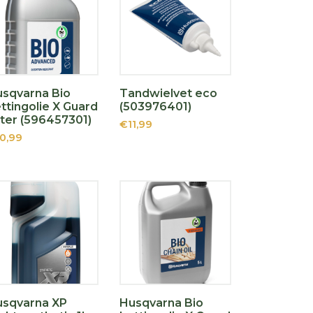
sqvarna Bio
Tandwielvet eco
ttingolie X Guard
(503976401)
liter (596457301)
€11,99
0,99
usqvarna XP
Husqvarna Bio