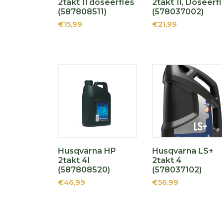
2takt 1l doseerfles
2takt 1l, Doseerf
(587808511)
(578037002)
€15,99
€21,99
Husqvarna HP
Husqvarna LS+
2takt 4l
2takt 4
(587808520)
(578037102)
€46,99
€56,99