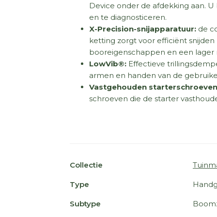
Device onder de afdekking aan. U 
en te diagnosticeren.
X-Precision-snijapparatuur:
de c
ketting zorgt voor efficiënt snijd
booreigenschappen en een lager ri
LowVib®:
Effectieve trillingsdemp
armen en handen van de gebruike
Vastgehouden starterschroeven
schroeven die de starter vasthoude
Collectie
Tuinm
Type
Handg
Subtype
Boom