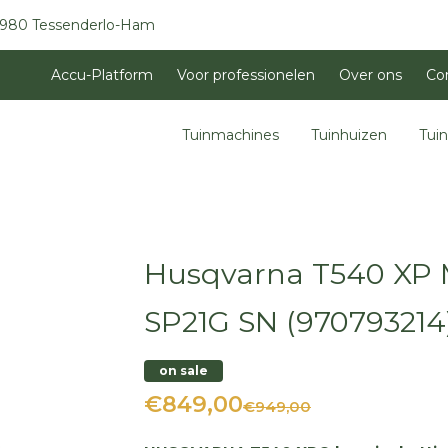
3980 Tessenderlo-Ham
Accu-Platform
Voor professionelen
Over ons
Co
Tuinmachines
Tuinhuizen
Tui
Husqvarna T540 XP M
SP21G SN (970793214
on sale
€849,00
€949,00