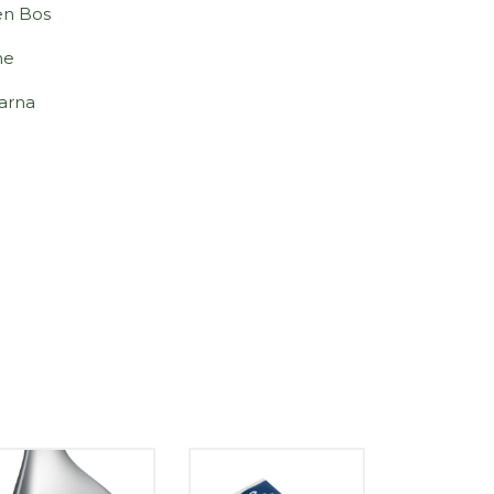
en Bos
ne
arna