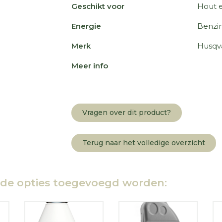
Geschikt voor
Hout 
Energie
Benzi
Merk
Husqv
Meer info
Vragen over dit product?
Terug naar het volledige overzicht
nde opties toegevoegd worden: