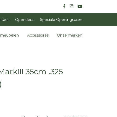
ntact
Opendeur
Speciale Openingsuren
nmeubelen
Accessoires
Onze merken
arkIII 35cm .325
)