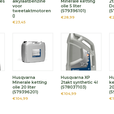
les
alkylaatbenzine
Minerale ketting
2t
voor
olie 5 liter
Do
tweetaktmotoren
(579396101)
(5
()
€28,99
€2
€23,45
Husqvarna
Husqvarna XP
Hu
Minerale ketting
2takt synthetic 4l
ke
olie 20 liter
(578037103)
20
(579396201)
(
€104,99
€104,99
€1