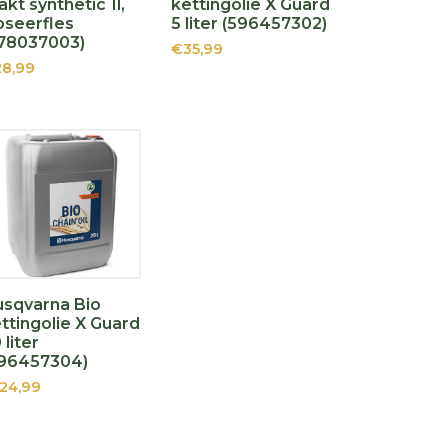
akt synthetic 1l,
kettingolie X Guard
seerfles
5 liter (596457302)
78037003)
€35,99
8,99
sqvarna Bio
ttingolie X Guard
 liter
596457304)
24,99