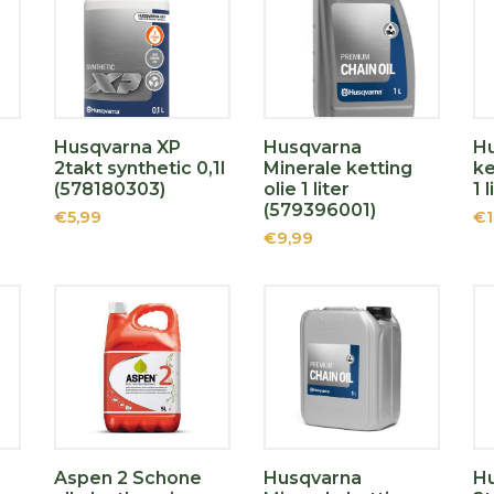
Husqvarna XP
Husqvarna
Hu
2takt synthetic 0,1l
Minerale ketting
ke
(578180303)
olie 1 liter
1 
(579396001)
€5,99
€1
€9,99
Aspen 2 Schone
Husqvarna
H