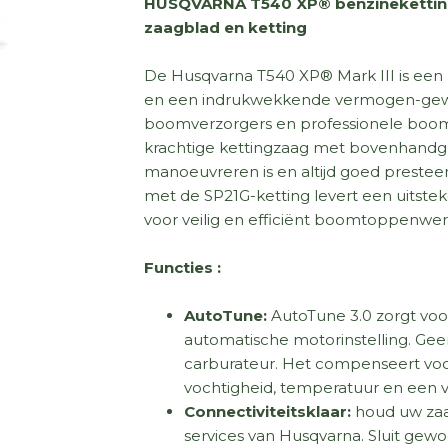
HUSQVARNA T540 XP® benzineketting
zaagblad en ketting
De Husqvarna T540 XP® Mark III is ee
en een indrukwekkende vermogen-gewi
boomverzorgers en professionele boom
krachtige kettingzaag met bovenhandgr
manoeuvreren is en altijd goed prestee
met de SP21G-ketting levert een uitstek
voor veilig en efficiënt boomtoppenwer
Functies :
AutoTune:
AutoTune 3.0 zorgt voo
automatische motorinstelling. Geen 
carburateur. Het compenseert voor
vochtigheid, temperatuur en een ve
Connectiviteitsklaar:
houd uw zaag
services van Husqvarna. Sluit gewo