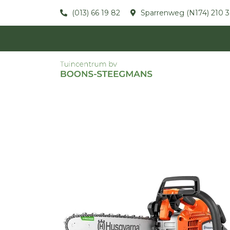
(013) 66 19 82
Sparrenweg (N174) 210 