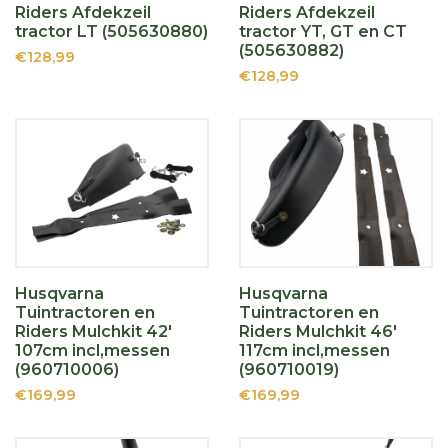
Riders Afdekzeil
Riders Afdekzeil
tractor LT (505630880)
tractor YT, GT en CT
(505630882)
€128,99
€128,99
Husqvarna
Husqvarna
Tuintractoren en
Tuintractoren en
Riders Mulchkit 42'
Riders Mulchkit 46'
107cm incl,messen
117cm incl,messen
(960710006)
(960710019)
€169,99
€169,99