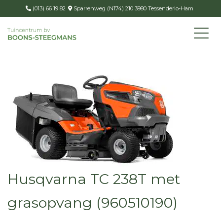
(013) 66 19 82
Sparrenweg (N174) 210 3980 Tessenderlo-Ham
Husqvarna TC 238T met
grasopvang (960510190)