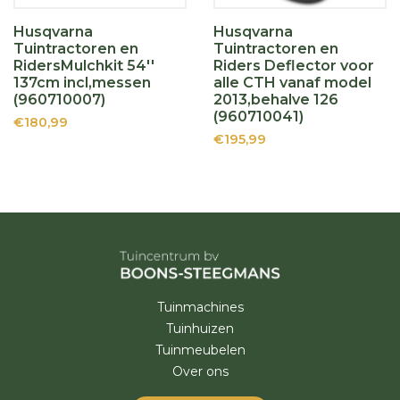
Husqvarna
Husqvarna
Tuintractoren en
Tuintractoren en
RidersMulchkit 54''
Riders Deflector voor
137cm incl,messen
alle CTH vanaf model
(960710007)
2013,behalve 126
(960710041)
€180,99
€195,99
Tuinmachines
Tuinhuizen
Tuinmeubelen
Over ons