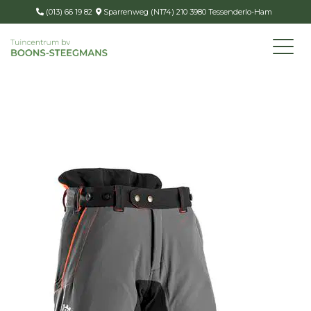
(013) 66 19 82
Sparrenweg (N174) 210 3980 Tessenderlo-Ham