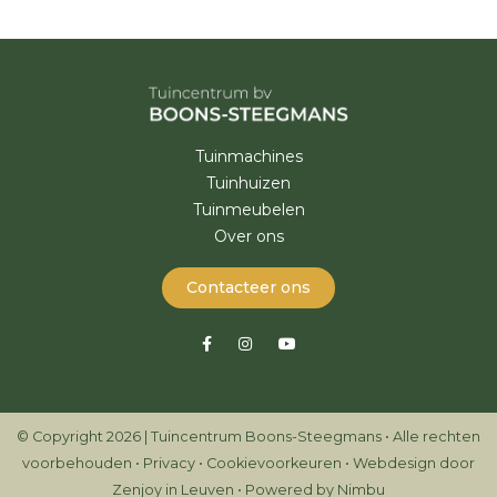
Tuinmachines
Tuinhuizen
Tuinmeubelen
Over ons
Contacteer ons
© Copyright 2026 | Tuincentrum Boons-Steegmans • Alle rechten
voorbehouden •
Privacy
•
Cookievoorkeuren
•
Webdesign door
Zenjoy in Leuven
•
Powered by Nimbu