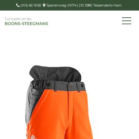
(013) 66 19 82
Sparrenweg (N174) 210 3980 Tessenderlo-Ham