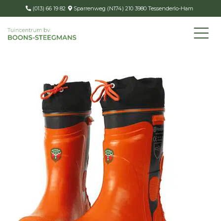
(013) 66 19 82
Sparrenweg (N174) 210 3980 Tessenderlo-Ham