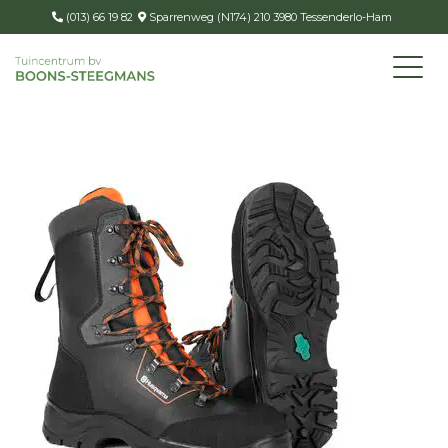
(013) 66 19 82
Sparrenweg (N174) 210 3980 Tessenderlo-Ham