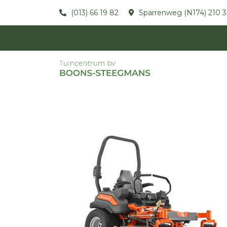
(013) 66 19 82
Sparrenweg (N174) 210 