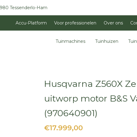
3980 Tessenderlo-Ham
Accu-Platform
Voor professionelen
Over ons
Co
Tuinmachines
Tuinhuizen
Tui
Husqvarna Z560X Zer
uitworp motor B&S V
(970640901)
€17.999,00