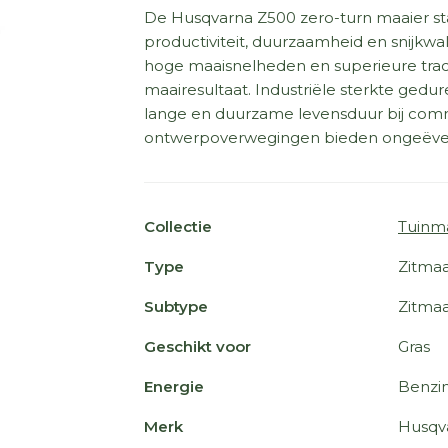
De Husqvarna Z500 zero-turn maaier sta
productiviteit, duurzaamheid en snijkwa
hoge maaisnelheden en superieure tracti
maairesultaat. Industriële sterkte ged
lange en duurzame levensduur bij com
ontwerpoverwegingen bieden ongeëve
Collectie
Tuinm
Type
Zitmaa
Subtype
Zitmaa
Geschikt voor
Gras
Energie
Benzi
Merk
Husqv