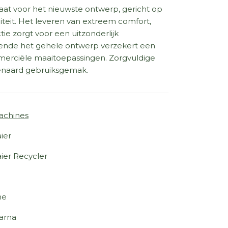
at voor het nieuwste ontwerp, gericht op
liteit. Het leveren van extreem comfort,
e zorgt voor een uitzonderlijk
urende het gehele ontwerp verzekert een
merciële maaitoepassingen. Zorgvuldige
naard gebruiksgemak.
achines
ier
ier Recycler
ne
arna