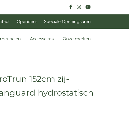
ntact
Opendeur
Speciale Openingsuren
nmeubelen
Accessoires
Onze merken
oTrun 152cm zij-
anguard hydrostatisch