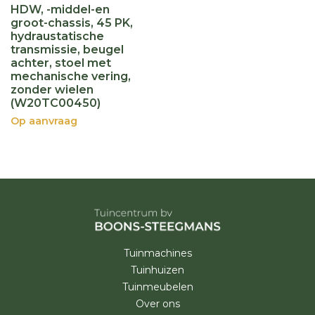
HDW, -middel-en
groot-chassis, 45 PK,
hydraustatische
transmissie, beugel
achter, stoel met
mechanische vering,
zonder wielen
(W20TC00450)
Op aanvraag
Tuinmachines
Tuinhuizen
Tuinmeubelen
Over ons