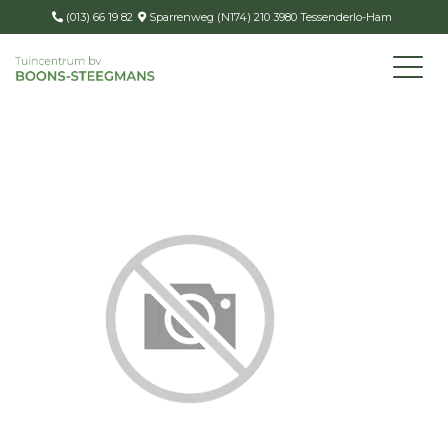
(013) 66 19 82
Sparrenweg (N174) 210 3980 Tessenderlo-Ham