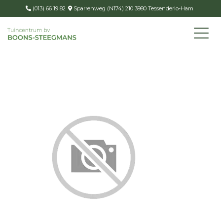
(013) 66 19 82
Sparrenweg (N174) 210 3980 Tessenderlo-Ham