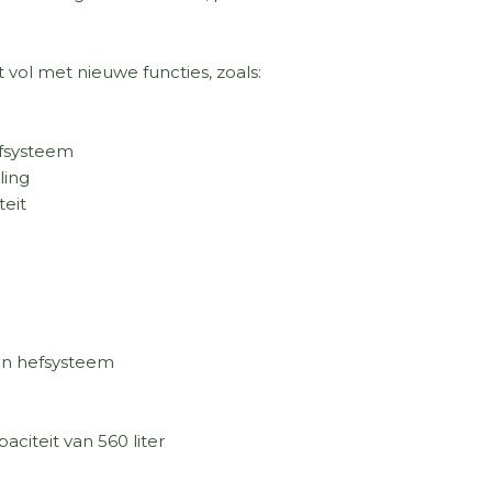
t vol met nieuwe functies, zoals:
jfsysteem
ling
eit
en hefsysteem
iteit van 560 liter