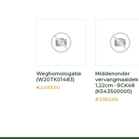
Weghomologatie
Middenonder
(W20TK01483)
vervangmaaidek
1,22cm - RCK48
€2.493,00
(K543500000)
€3.562,00