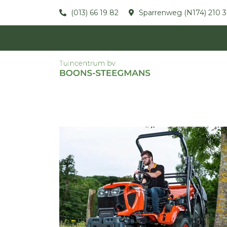
(013) 66 19 82
Sparrenweg (N174) 210 