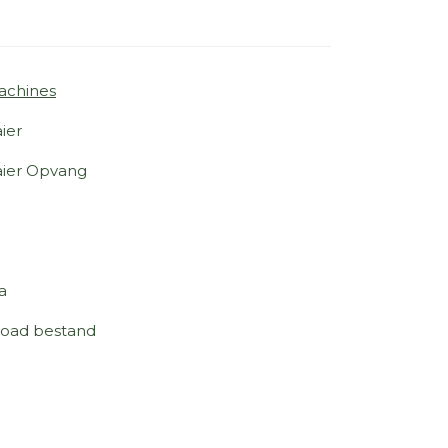
achines
ier
aier Opvang
a
oad bestand