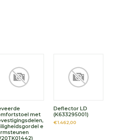
eveerde
Deflector LD
mfortstoel met
(K633295001)
vestigingsdelen,
€1.462,00
iligheidsgordel e
armsteunen
W20TK01442)