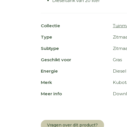
Dieseltank van 20 liter
Collectie
Tuinm
Type
Zitmaa
Subtype
Zitma
Geschikt voor
Gras
Energie
Diesel
Merk
Kubot
Meer info
Downl
Vragen over dit product?