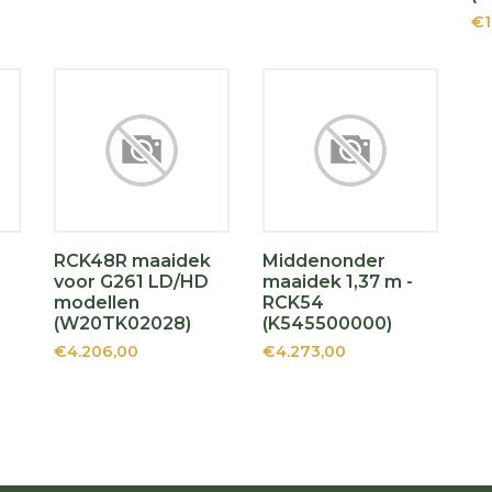
€1
RCK48R maaidek
Middenonder
voor G261 LD/HD
maaidek 1,37 m -
modellen
RCK54
(W20TK02028)
(K545500000)
€4.206,00
€4.273,00