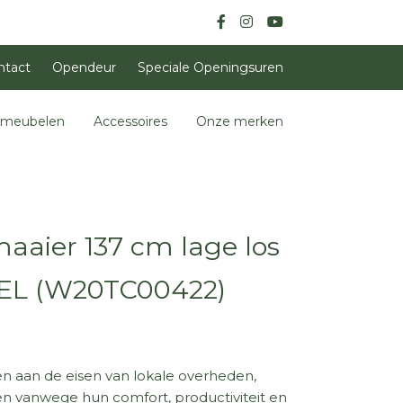
ntact
Opendeur
Speciale Openingsuren
nmeubelen
Accessoires
Onze merken
aier 137 cm lage los
EL (W20TC00422)
en aan de eisen van lokale overheden,
n vanwege hun comfort, productiviteit en