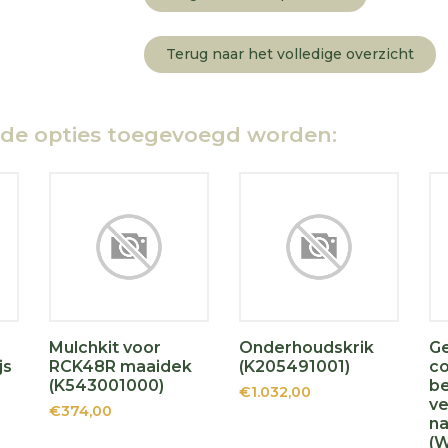
Terug naar het volledige overzicht
nde opties toegevoegd worden:
Mulchkit voor
Onderhoudskrik
G
js
RCK48R maaidek
(K205491001)
co
(K543001000)
be
€1.032,00
ve
€374,00
n
(