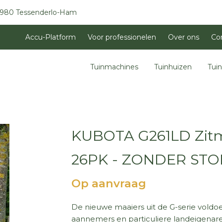
3980 Tessenderlo-Ham
Accu-Platform
Voor professionelen
Over ons
Co
Tuinmachines
Tuinhuizen
Tui
KUBOTA G261LD Zitma
26PK - ZONDER STO
Op aanvraag
De nieuwe maaiers uit de G-serie voldo
aannemers en particuliere landeigenare